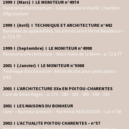
1999 I (Mars) I LE MONITEUR n°4974
Panorama d’architecture – Construction à Vouillé Chambre
d’Agriculture
1999 I (Avril) I TECHNIQUE ET ARCHITECTURE n°442
Banchées ou appareillées, les pierres selon Hervé Beaudouin –
p. 72 à 77
1999 I (Septembre) I LE MONITEUR n°4998
Panorama d’Architecture – Niort Halle de la Sèvre – p. 72 à 77
2001 I (Janvier) I LE MONITEUR n°5068
Technique d’architecture : Béton de site pour jardin public -
p.62
2001 I L’ARCHITECTURE XXe EN POITOU-CHARENTES
Livre de Gilles Ragot - p. 173 - 180 - 181 - 185 - 190 - 191
2001 I LES MAISONS DU BONHEUR
Livre : « Bonheur primitif » Par Hervé BEAUDOUIN – Lot n°18
2002 I L’ACTUALITE POITOU CHARENTES – n°57
Hervé BEAUDOUIN « Une rusticité moderne » par Jean-Luc