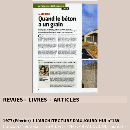
REVUES - LIVRES - ARTICLES
1977 (Février) I L’ARCHITECTURE D’AUJOURD’HUI n°189
Concours Léon Battista Alberti - Hervé BEAUDOUIN, Lauréat –