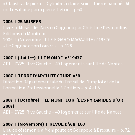
« Claustra de pierre – Cylindre à claire-voie – Pierre banchée 60
mètres d’une paroi pierre-béton – p.60
2005 I 25 MUSEES
Livre : « Musée des Arts du Cognac » par Christine Desmoulins -
Editions du Moniteur
2006 I (Novembre) I LE FIGARO MAGAZINE n°19376
« Le Cognac a son Louvre » - p. 128
2007 I (Juillet) I LE MONDE n°19437
ADI – DY25 Rive Gauche – 40 Logements sur l’Ile de Nantes
2007 I TERRE D’ARCHITECTURE n°8
Direction Départementale du Travail de l’Emploi et de la
Formation Professionnelle à Poitiers – p. 4 et 5
2007 I (Octobre) I LE MONITEUR (LES PYRAMIDES D’OR
2007)
ADI – DY25 Rive Gauche – 40 logements sur l’Ile de Nantes
2007 I (Novembre) I REVUE D’A n°168
Lieu de cérémonie à Ménigoute et Bocapole à Bressuire – p. 72 .