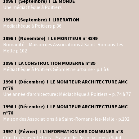
1996 I (Septembre) I LE MONDE
Une médiathèque à Poitiers
1996 I (Septembre) I LIBERATION
Médiathèque à Poitiers p.36
1996 I (Novembre) I LE MONITEUR n°4849
Romanité – Maison des Associations à Saint-Romans-les-
Melle p.102
1996 I LA CONSTRUCTION MODERNE n°89
Médiathèque à Poitiers Géométrie urbaine - p.1 à 6
1996 I (Décembre) I LE MONITEUR ARCHITECTURE AMC
n°76
Une année d’architecture : Médiathèque à Poitiers – p. 74 à 77
1996 I (Décembre) I LE MONITEUR ARCHITECTURE AMC
n°76
Maison des Associations à à Saint-Romans-les-Melle - p.102
1997 I (Février) I L’INFORMATION DES COMMUNES n°3
Construire avec le bois – Maison des Associations à Saint-