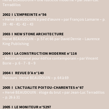
Terradillos
2002 I L’EMPREINTE n°56
« Hervé BEAUDOUIN à pied d’œuvre » par François Lamarre – p.
39 - 40 - 41- 42 – 43
2003 I NEW STONE ARCHITECTURE
Hervé BEAUDOUIN – p. 57 et 66 par David Dernie – Laurence
King Publishing
2004 I LA CONSTRUCTION MODERNE n°116
« Béton artisanal pour édifice contemporain » par Vincent
Borie – p. 6 - 7 - 8 – 9
2004 I REVUE D’A n°140
Parcours : Hervé BEAUDOUIN – p. 64 à 69
2005 I L’ACTUALITE POITOU-CHARENTES n°67
« Hervé BEAUDOUIN : éloge du brut » par Jean-Luc Terradillos
– p. 26 à 31
2005 I LE MONITEUR n°5297