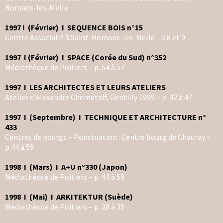
Romans-les-Melle
1997 I (Février) I SEQUENCE BOIS n°15
Centre Associatif à Saint-Romans-les-Melle - p.8 et 9
1997 I (Février) I SPACE (Corée du Sud) n°352
Médiathèque de Poitiers – p. 54 à 57
1997 I LES ARCHITECTES ET LEURS ATELIERS
Atelier d’Alexandre Chemetoff, Gentilly 1999 – p. 42 à 47
1997 I (Septembre) I TECHNIQUE ET ARCHITECTURE n°
433
Centres de bourgs – Ponctuation : Centre bourg de Chauray –
p.44 à 59
1998 I (Mars) I A+U n°330 (Japon)
Médiathèque de Poitiers – p. 44 à 59
1998 I (Mai) I ARKITEKTUR (Suède)
Médiathèque de Poitiers – p. 28 à 35