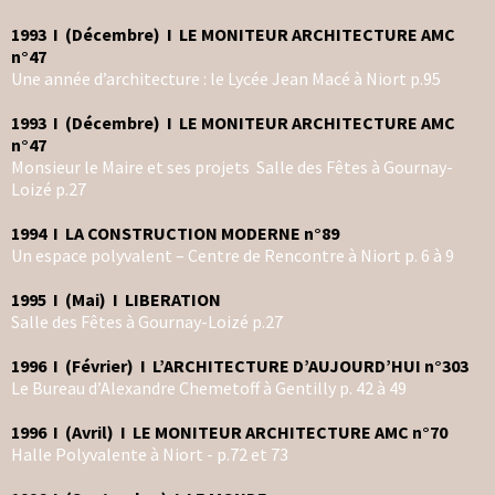
1993 I (Décembre) I LE MONITEUR ARCHITECTURE AMC
n°47
Une année d’architecture : le Lycée Jean Macé à Niort p.95
1993 I (Décembre) I LE MONITEUR ARCHITECTURE AMC
n°47
Monsieur le Maire et ses projets Salle des Fêtes à Gournay-
Loizé p.27
1994 I LA CONSTRUCTION MODERNE n°89
Un espace polyvalent – Centre de Rencontre à Niort p. 6 à 9
1995 I (Mai) I LIBERATION
Salle des Fêtes à Gournay-Loizé p.27
1996 I (Février) I L’ARCHITECTURE D’AUJOURD’HUI n°303
Le Bureau d’Alexandre Chemetoff à Gentilly p. 42 à 49
1996 I (Avril) I LE MONITEUR ARCHITECTURE AMC n°70
Halle Polyvalente à Niort - p.72 et 73