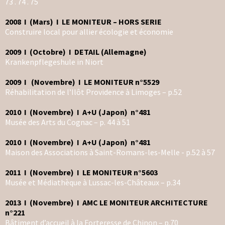
73 . 74 . 75
2008 I (Mars) I LE MONITEUR – HORS SERIE
Construire local pour allier écologie et économie
2009 I (Octobre) I DETAIL (Allemagne)
Krankenpflegeshule in Niort
2009 I (Novembre) I LE MONITEUR n°5529
Réhabilitation de l’Ilôt Providence à Limoges – p.52
2010 I (Novembre) I A+U (Japon) n°481
Musée des Arts du Cognac – p. 44 à 51
2010 I (Novembre) I A+U (Japon) n°481
Maison des Associations à Saint-Romans-les-Melle - p.52 à 57
2011 I (Novembre) I LE MONITEUR n°5603
Musée et Médiathèque à Lussac-les-Châteaux – p.34
2013 I (Novembre) I AMC LE MONITEUR ARCHITECTURE
n°221
Bâtiment d’accueil à la Forteresse de Chinon – p.70