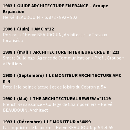
1983 I GUIDE ARCHITECTURE EN FRANCE – Groupe
Expansion
Hervé BEAUDOUIN - p. 872 - 892 – 902
1986 I (Juin) I AMC n°12
Portrait d’ Hervé BEAUDOUIN, Architecte – « Travaux
localisés »
1988 I (mai) I ARCHITECTURE INTERIEURE CREE n° 223
Smart Buildings : Agence de Communication « Profil Groupe »
à Poitiers
1989 I (Septembre) I LE MONITEUR ARCHITECTURE AMC
n°4
Détail : le point d’accueil et de loisirs du Cébron p. 54
1990 I (Mai) I THE ARCHITECTURAL REWIEW n°1119
French Renaissance – Collège de Champdeniers – Hervé
BEAUDOUIN, Architect
1993 I (Décembre) I LE MONITEUR n°4699
La simplicité de la pierre - Hervé BEAUDOUIN p. 54 et 55