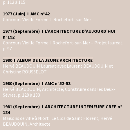
p. 112 à 115
1977 (Juin) I AMC n°42
Concours Vieille Forme I Rochefort-sur-Mer
1977 (Septembre) I L’ARCHITECTURE D’AUJOURD’HUI
n°192
Concours Vieille Forme I Rochefort-sur-Mer – Projet lauréat,
p. 97
1980 I ALBUM DE LA JEUNE ARCHITECTURE
Hervé BEAUDOUIN Lauréat avec Laurent BEAUDOUIN et
Christine ROUSSELOT
1980 (Septembre) I AMC n°52-53
Hervé BEAUDOUIN, Architecte, Construire dans les Deux-
Sèvres, p. 128 à 133
1981 (Septembre) I ARCHITECTURE INTERIEURE CREE n°
184
Maisons de ville à Niort : Le Clos de Saint Florent, Hervé
BEAUDOUIN, Architecte