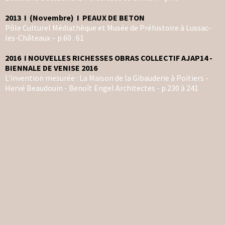
2013 I (Novembre) I PEAUX DE BETON
Pôle Culturel Médiathèque et Musée de Préhistoire à Lussac-
les-Châteaux – p.60 . 61
2016 I NOUVELLES RICHESSES OBRAS COLLECTIF AJAP14 -
BIENNALE DE VENISE 2016
L'invention mesurée : La Maison de la Gibauderie à Poitiers -
Hervé Beaudouin - Benoît Engel Architectes - p.230 à 241