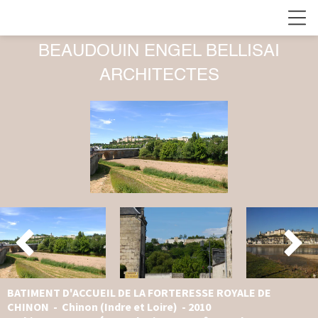
BEAUDOUIN ENGEL BELLISAI
ARCHITECTES


BATIMENT D'ACCUEIL DE LA FORTERESSE ROYALE DE
CHINON -
Chinon (Indre et Loire) - 2
010