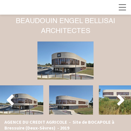
BEAUDOUIN ENGEL BELLISAI
ARCHITECTES


AGENCE DU CREDIT AGRICOLE - Site de BOCAPOLE à
Bressuire (Deux-Sèvres) - 2019