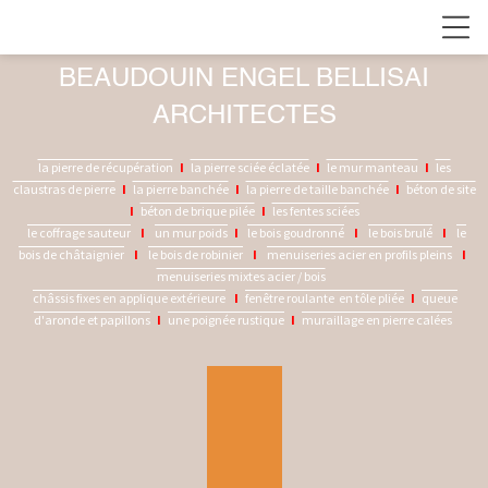
BEAUDOUIN ENGEL BELLISAI
ARCHITECTES
la pierre de récupération
I
la pierre sciée éclatée
I
le mur manteau
I
les
claustras de pierre
I
la pierre banchée
I
la pierre de taille banchée
I
béton de site
I
béton de brique pilée
I
les fentes sciées
le coffrage sauteur
I
un mur poids
I
le bois goudronné
I
le bois brulé
I
le
bois de châtaignier
I
le bois de robinier
I
menuiseries acier en profils pleins
I
menuiseries mixtes acier / bois
châssis fixes en applique extérieure
I
fenêtre roulante en tôle pliée
I
queue
d'aronde et papillons
I
une poignée rustique
I
muraillage en pierre calées