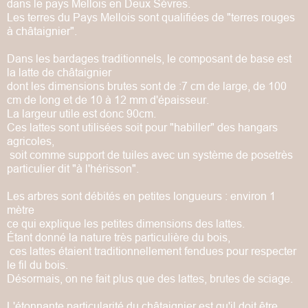
dans le pays Mellois en Deux Sèvres.
Les terres du Pays Mellois sont qualifiées de
"terres rouges
à châtaignier".
Dans les bardages traditionnels,
le composant de base est
la latte de châtaignier
dont les dimensions brutes sont de :
7 cm de large, de 100
cm de long et de 10 à 12 mm d'épaisseur.
La largeur utile est donc 90cm.
Ces lattes sont utilisées soit
pour "habiller" des hangars
agricoles,
soit comme support de tuiles avec un système de pose
très
particulier dit "à l'hérisson".
Les arbres sont débités en petites longueurs :
environ 1
mètre
c
e
qui explique les petites dimensions des lattes.
Étant donné la nature très particulière du bois,
ces lattes étaient traditionnellement fendues pour respecter
le fil du bois.
Désormais, on ne fait plus que des lattes, brutes de sciage.
L'étonnante particularité du châtaignier est qu'il doit être